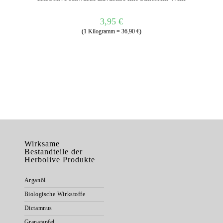
3,95
€
(1 Kilogramm = 36,90 €)
Wirksame
Bestandteile der
Herbolive Produkte
Arganöl
Biologische Wirkstoffe
Dictamnus
Granatapfel