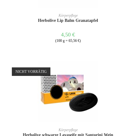
IN DEN WARENKORB
Körperpflege
Herbolive Lip Balm Granatapfel
4,50
€
(100 g = 65,56 €)
NICHT VORRÄTIG
WEITERLESEN
Körperpflege
Herbolive schwarze Lavaseife mit Santorini Wein