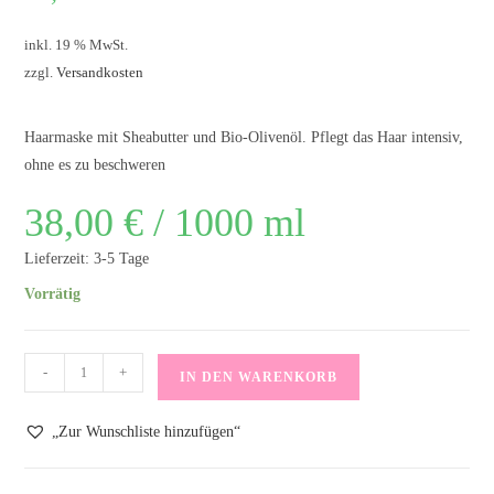
inkl. 19 % MwSt.
zzgl.
Versandkosten
Haarmaske mit Sheabutter und Bio-Olivenöl. Pflegt das Haar intensiv,
ohne es zu beschweren
38,00
€
/
1000
ml
Lieferzeit:
3-5 Tage
Vorrätig
Herbolive
-
+
IN DEN WARENKORB
Haarmaske
für
„Zur Wunschliste hinzufügen“
alle
Typen