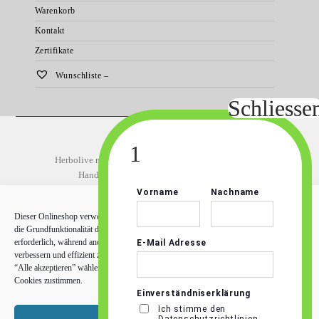
Warenkorb
Kontakt
Zertifikate
Wunschliste –
Startseite
Natürliche Körperpflege
Herbolive natürliche Körperpflege
Bodybutter
Hand und Fußpflege
Körperpflege
Herbolive Olivenölseifen
Haarpflege
Sonnenpflege
Dieser Onlineshop verwendet Cookies, um Ihr Einkaufserlebnis zu verbessern. Für
Produkte mit Arganöl
die Grundfunktionalität des Shops (z.B. den Warenkorb) sind einige Cookies
Fresh Secrets
erforderlich, während andere Cookies uns helfen, unser Online-Angebot zu
Fresh Secrets Produktübersicht
Eselsmilchprodukte
verbessern und effizient zu arbeiten. Sie können allen Cookies zustimmen, in dem Sie
Meersalz
Mein Konto
Blog
Kontakt
“Alle akzeptieren” wählen oder mit “Erforderliche akzeptieren” nur den erforderlichen
Vertrag widerrufen
Cookies zustimmen.
Copyright 2026 - Herbolive - Shop - Alle Rechte vorbehalten
auf Grund einer EU Verordnung für den Versand ins