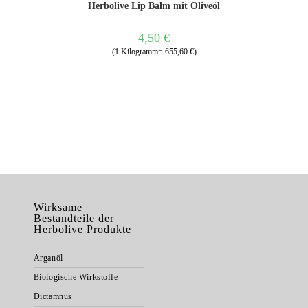
Herbolive Lip Balm mit Oliveöl
4,50
€
(1 Kilogramm= 655,60 €)
Wirksame
Bestandteile der
Herbolive Produkte
Arganöl
Biologische Wirkstoffe
Dictamnus