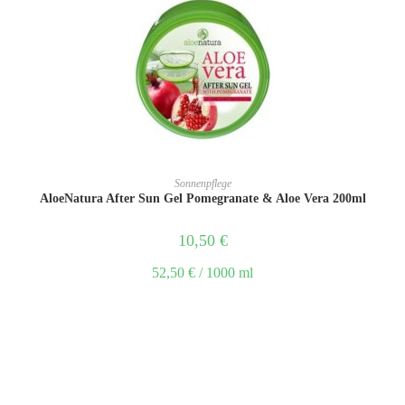
IN DEN WARENKORB
Sonnenpflege
AloeNatura After Sun Gel Pomegranate & Aloe Vera 200ml
10,50
€
52,50
€
/
1000
ml