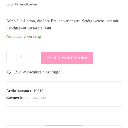
zzgl.
Versandkosten
After-Sun-Lotion, die Ihre Bräune verlängert. Seidig weiche und mit
Feuchtigkeit versorgte Haut
Nur noch 2 vorrätig
SOS
-
+
IN DEN WARENKORB
Skin
Care
„Zur Wunschliste hinzufügen“
Aloha
Tropic
After-
Artikelnummer:
10310
Kategorie:
Sonnenpflege
Sun
Lotion
Spray
200ml
Menge