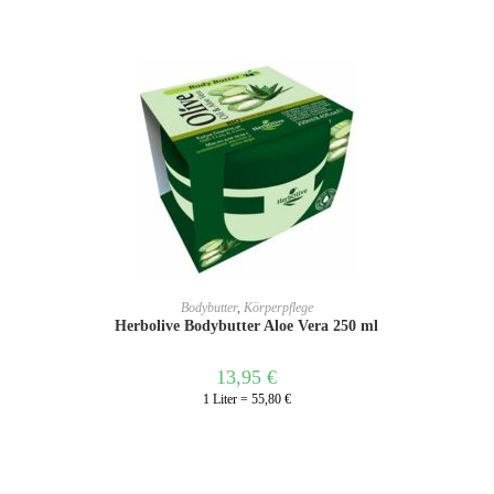
3
IN DEN WARENKORB
Bodybutter
,
Körperpflege
Herbolive Bodybutter Aloe Vera 250 ml
13,95
€
1 Liter = 55,80 €