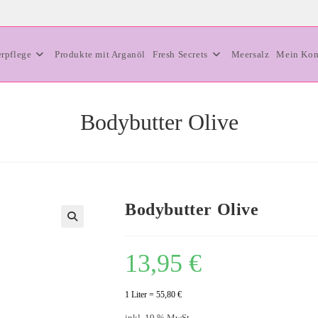
erpflege
Produkte mit Arganöl
Fresh Secrets
Meersalz
Mein Kon
Bodybutter Olive
Bodybutter Olive
🔍
13,95
€
1 Liter = 55,80 €