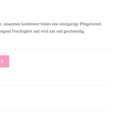
r, zusammen kombiniert bilden eine einzigartige Pflegeformel.
enügend Feuchtigkeit und wird zart und geschmeidig.
RB