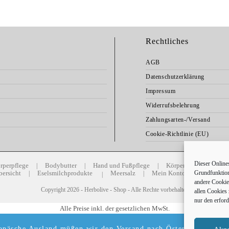
Rechtliches
AGB
Datenschutzerklärung
Impressum
Widerrufsbelehrung
Zahlungsarten-/Versand
Cookie-Richtlinie (EU)
Dieser Online
rperpflege
Bodybutter
Hand und Fußpflege
Körperpflege
Her
bersicht
Eselsmilchprodukte
Meersalz
Mein Konto
Blog
Grundfunktion
andere Cookies
Copyright 2026 - Herbolive - Shop - Alle Rechte vorbehalten
allen Cookies 
nur den erfor
Alle Preise inkl. der gesetzlichen MwSt.
päsche Ausland müßen wir den Versand nach Östereich ab dem 12