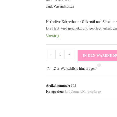
inkl. 19 % MwSt.
zzgl.
Versandkosten
Herbolive Körperbutter
Olivenöl
und Sheabutte
Die Haut wird geschützt und gepflegt, erhält g
Vorrätig
Bodybutter
-
+
IN DEN WARENKO
Olive
1
Menge
„Zur Wunschliste hinzufügen“
Artikelnummer:
163
Kategorien:
Bodybutter
,
Körperpflege