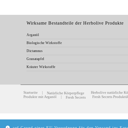
Wirksame Bestandteile der Herbolive Produkte
Arganöl
Biologische Wirkstoffe
Dictamnus
Granatapfel
Kräuter Wirkstoffe
Startseite
Herbolive natürliche Kö
Natürliche Körperpflege
Produkte mit Arganöl
Fresh Secrets Produktü
Fresh Secrets
auf Grund einer EU Verordnung für den Versand ins Euro