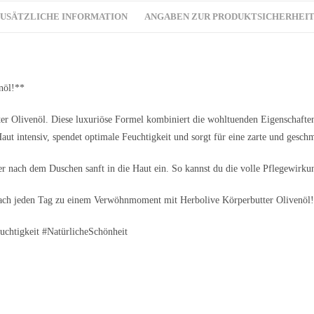
USÄTZLICHE INFORMATION
ANGABEN ZUR PRODUKTSICHERHEI
nöl!**
ter Olivenöl. Diese luxuriöse Formel kombiniert die wohltuenden Eigenschaften
aut intensiv, spendet optimale Feuchtigkeit und sorgt für eine zarte und gesch
 nach dem Duschen sanft in die Haut ein. So kannst du die volle Pflegewirku
 mach jeden Tag zu einem Verwöhnmoment mit Herbolive Körperbutter Olivenöl
uchtigkeit #NatürlicheSchönheit