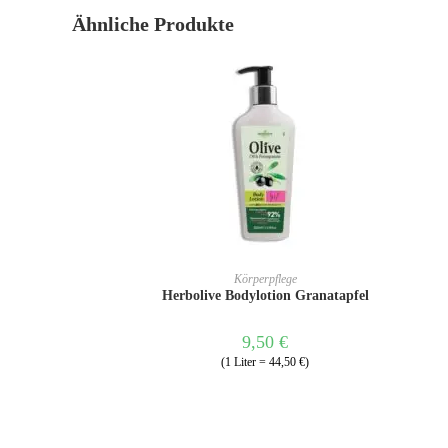
Ähnliche Produkte
IN DEN WARENKORB
Körperpflege
Herbolive Bodylotion Granatapfel
9,50
€
(1 Liter = 44,50 €)