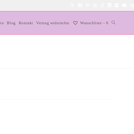
Website-
to
Blog
Kontakt
Vertrag widerrufen
Wunschliste –
0
Suche
umschalten