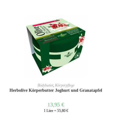
IN DEN WARENKORB
Bodybutter
,
Körperpflege
Herbolive Körperbutter Joghurt und Granatapfel
13,95
€
1 Liter = 55,80 €