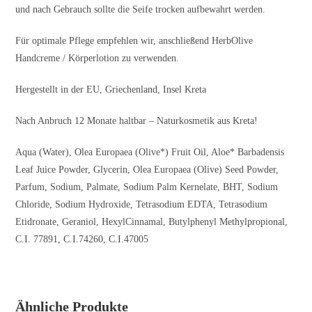
und nach Gebrauch sollte die Seife trocken aufbewahrt werden.
Für optimale Pflege empfehlen wir, anschließend HerbOlive
Handcreme / Körperlotion zu verwenden.
Hergestellt in der EU, Griechenland, Insel Kreta
Nach Anbruch 12 Monate haltbar – Naturkosmetik aus Kreta!
Aqua (Water), Olea Europaea (Olive*) Fruit Oil, Aloe* Barbadensis
Leaf Juice Powder, Glycerin, Olea Europaea (Olive) Seed Powder,
Parfum, Sodium, Palmate, Sodium Palm Kernelate, BHT, Sodium
Chloride, Sodium Hydroxide, Tetrasodium EDTA, Tetrasodium
Etidronate, Geraniol, HexylCinnamal, Butylphenyl Methylpropional,
C.I. 77891, C.I.74260, C.I.47005
Ähnliche Produkte