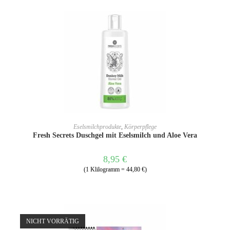
IN DEN WARENKORB
Eselsmilchprodukte
,
Körperpflege
Fresh Secrets Duschgel mit Eselsmilch und Aloe Vera
8,95
€
(1 Klilogramm = 44,80 €)
NICHT VORRÄTIG