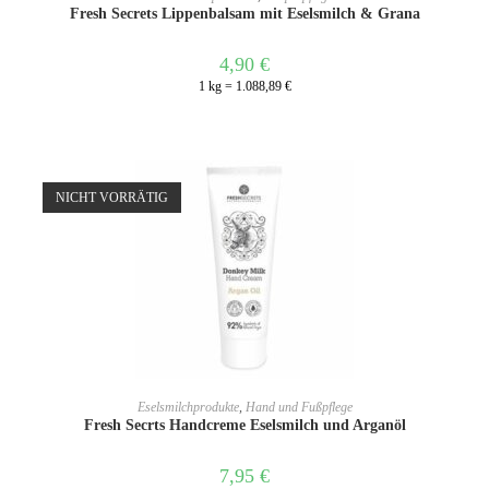
Fresh Secrets Lippenbalsam mit Eselsmilch & Grana
4,90
€
1 kg = 1.088,89 €
NICHT VORRÄTIG
WEITERLESEN
Eselsmilchprodukte
,
Hand und Fußpflege
Fresh Secrts Handcreme Eselsmilch und Arganöl
7,95
€