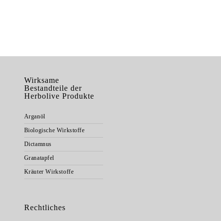
Wirksame
Bestandteile der
Herbolive Produkte
Arganöl
Biologische Wirkstoffe
Dictamnus
Granatapfel
Kräuter Wirkstoffe
Rechtliches