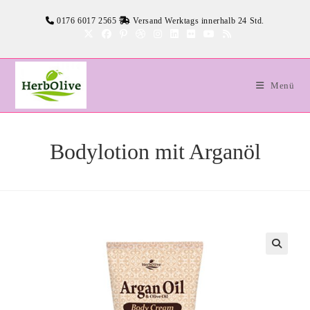
Zum
0176 6017 2565
Versand Werktags innerhalb 24 Std.
Inhalt
springen
Menü
Bodylotion mit Arganöl
🔍