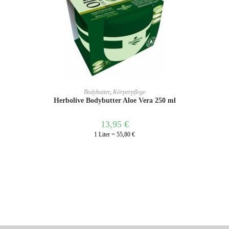
IN DEN WARENKORB
Bodybutter
,
Körperpflege
Herbolive Bodybutter Aloe Vera 250 ml
13,95
€
1 Liter = 55,80 €