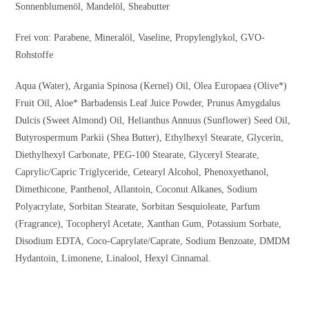
Sonnenblumenöl, Mandelöl, Sheabutter
Frei von: Parabene, Mineralöl, Vaseline, Propylenglykol, GVO-
Rohstoffe
Aqua (Water), Argania Spinosa (Kernel) Oil, Olea Europaea (Olive*)
Fruit Oil, Aloe* Barbadensis Leaf Juice Powder, Prunus Amygdalus
Dulcis (Sweet Almond) Oil, Helianthus Annuus (Sunflower) Seed Oil,
Butyrospermum Parkii (Shea Butter), Ethylhexyl Stearate, Glycerin,
Diethylhexyl Carbonate, PEG-100 Stearate, Glyceryl Stearate,
Caprylic/Capric Triglyceride, Cetearyl Alcohol, Phenoxyethanol,
Dimethicone, Panthenol, Allantoin, Coconut Alkanes, Sodium
Polyacrylate, Sorbitan Stearate, Sorbitan Sesquioleate, Parfum
(Fragrance), Tocopheryl Acetate, Xanthan Gum, Potassium Sorbate,
Disodium EDTA, Coco-Caprylate/Caprate, Sodium Benzoate, DMDM
Hydantoin, Limonene, Linalool, Hexyl Cinnamal.