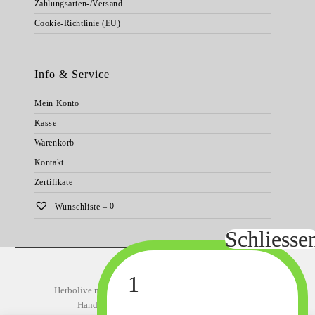
Zahlungsarten-/Versand
Cookie-Richtlinie (EU)
Info & Service
Mein Konto
Kasse
Warenkorb
Kontakt
Zertifikate
Wunschliste –
0
Startseite
Natürliche Körperpflege
Herbolive natürliche Körperpflege
Bodybutter
Hand und Fußpflege
Körperpflege