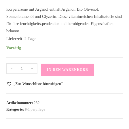
Körpercreme mit Arganöl enthält Arganöl, Bio Olivenöl,
Sonnenblumenöl und Glyzerin. Diese vitaminreichen Inhaltsstoffe sind
für ihre feuchtigkeitsspendenden und beruhigenden Eigenschaften
bekannt.
Lieferzeit:
2 Tage
Vorrätig
Bodylotion
-
+
IN DEN WARENKORB
mit
Arganöl
„Zur Wunschliste hinzufügen“
Menge
Artikelnummer:
232
Kategorie:
Körperpflege