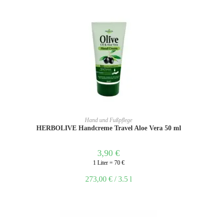
IN DEN WARENKORB
Hand und Fußpflege
HERBOLIVE Handcreme Travel Aloe Vera 50 ml
3,90
€
1 Liter = 70 €
273,00
€
/
3.5
l