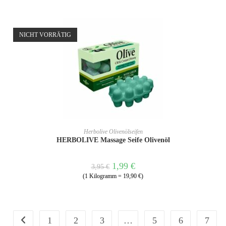
NICHT VORRÄTIG
WEITERLESEN
Herbolive Olivenölseifen
HERBOLIVE Massage Seife Olivenöl
1,99
€
3,95
€
(1 Kilogramm = 19,90 €)
1
2
3
…
5
6
7