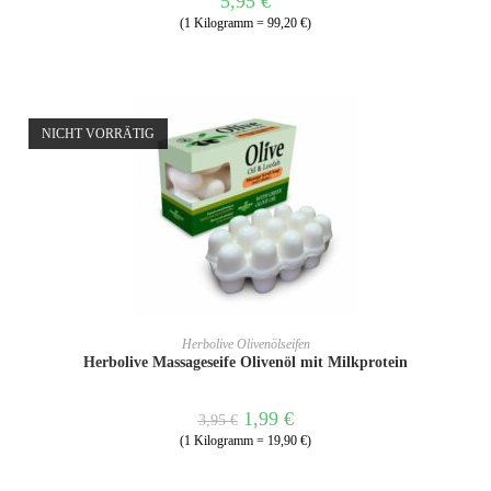
5,95
€
(1 Kilogramm = 99,20 €)
NICHT VORRÄTIG
WEITERLESEN
Herbolive Olivenölseifen
Herbolive Massageseife Olivenöl mit Milkprotein
1,99
€
3,95
€
(1 Kilogramm = 19,90 €)