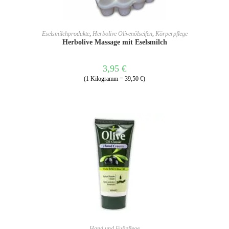
WEITERLESEN
Eselsmilchprodukte
,
Herbolive Olivenölseifen
,
Körperpflege
Herbolive Massage mit Eselsmilch
3,95
€
(1 Kilogramm = 39,50 €)
IN DEN WARENKORB
Hand und Fußpflege