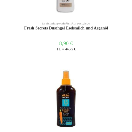
IN DEN WARENKORB
Eselsmilchprodukte
,
Körperpflege
Fresh Secrets Duschgel Eselsmilch und Arganöl
8,90
€
1 L = 44,75 €