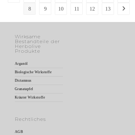
8
9
10
11
12
13
Wirksame
Bestandteile der
Herbolive
Produkte
Arganöl
Biologische Wirkstoffe
Dictamnus
Granatapfel
Kräuter Wirkstoffe
Rechtliches
AGB