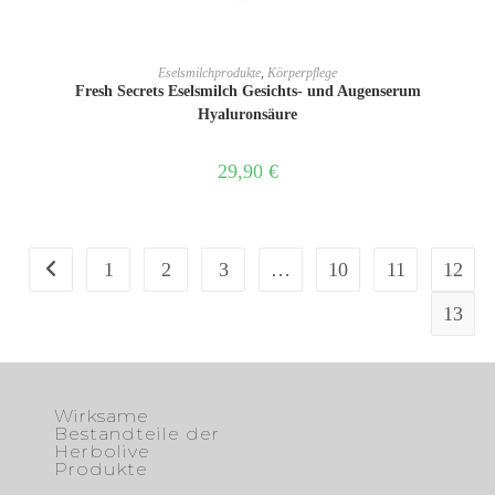
IN DEN WARENKORB
Eselsmilchprodukte
,
Körperpflege
Fresh Secrets Eselsmilch Gesichts- und Augenserum
Hyaluronsäure
29,90
€
1
2
3
…
10
11
12
13
Wirksame
Bestandteile der
Herbolive
Produkte